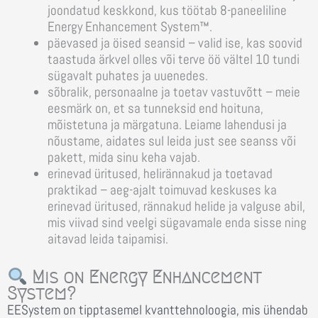
joondatud keskkond, kus töötab 8-paneeliline
Energy Enhancement System™.
päevased ja öised seansid
– valid ise, kas soovid
taastuda ärkvel olles või terve öö vältel 10 tundi
sügavalt puhates ja uuenedes.
sõbralik, personaalne ja toetav vastuvõtt
– meie
eesmärk on, et sa tunneksid end hoituna,
mõistetuna ja märgatuna. Leiame lahendusi ja
nõustame, aidates sul leida just see seanss või
pakett, mida sinu keha vajab.
erinevad üritused, helirännakud ja toetavad
praktikad
– aeg-ajalt toimuvad keskuses ka
erinevad üritused, rännakud helide ja valguse abil,
mis viivad sind veelgi sügavamale enda sisse ning
aitavad leida taipamisi.
Mis on Energy Enhancement
System?
EESystem on tipptasemel kvanttehnoloogia, mis ühendab