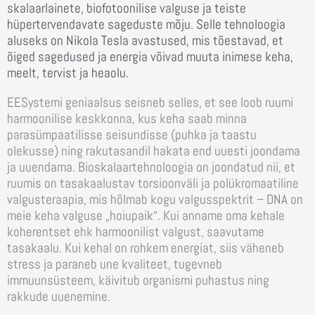
skalaarlainete, biofotoonilise valguse ja teiste
hüpertervendavate sageduste mõju. Selle tehnoloogia
aluseks on Nikola Tesla avastused, mis tõestavad, et
õiged sagedused ja energia võivad muuta inimese keha,
meelt, tervist ja heaolu.
EESystemi geniaalsus seisneb selles, et see loob ruumi
harmoonilise keskkonna, kus keha saab minna
parasümpaatilisse seisundisse (puhka ja taastu
olekusse) ning rakutasandil hakata end uuesti joondama
ja uuendama.
Bioskalaartehnoloogia on joondatud nii, et
ruumis on tasakaalustav torsioonväli ja polükromaatiline
valgusteraapia, mis hõlmab kogu valgusspektrit – DNA on
meie keha valguse „hoiupaik“. Kui anname oma kehale
koherentset ehk harmoonilist valgust, saavutame
tasakaalu. Kui kehal on rohkem energiat, siis väheneb
stress ja paraneb une kvaliteet, tugevneb
immuunsüsteem, käivitub organismi puhastus ning
rakkude uuenemine.