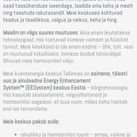
saad taasühenduse iseendaga, laadida oma keha ja meelt
ning taastuda rakutasandil. Meie keskuses kohtuvad
teadus ja teadlikkus, valgus ja vaikus, keha ja hing.
Maailm on väga suures muutuses
. Aina enam leiutatakse
tehnoloogiaid, mis toetavad inimese vaimset ja füüsilist
tervist. Meie keskkond ei ole enam endine – õhk, toit, vesi
on muutunud toksiliseks. Inimese loodud tehisväljad
lõhuvad meie harmoonilist välja.
Meie kvantenergia keskus Tallinnas on
esimene, täiesti
uus ja ainulaadne Energy Enhancement
System™
(EESystem)
keskus Eestis
– kõrgtehnoloogia,
mis kasutab skalaarlaineid, valgusfootoneid ja
harmoonilisi sagedusi, et luua ruum, milles keha hakkab
end ise tervendama.
Meie keskus pakub sulle:
rahulikku ja harmoonilist ruumi
– armas, vaikne ja