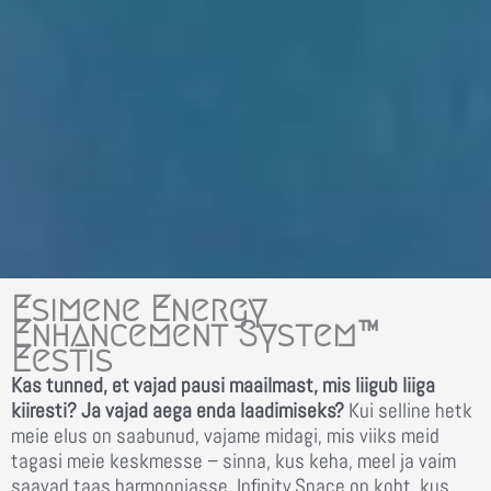
Esimene Energy
Enhancement System™
Eestis
Kas tunned, et vajad pausi maailmast, mis liigub liiga
kiiresti? Ja vajad aega enda laadimiseks?
Kui selline hetk
meie elus on saabunud, vajame midagi, mis viiks meid
tagasi meie keskmesse – sinna, kus keha, meel ja vaim
saavad taas harmooniasse.
Infinity Space on koht, kus